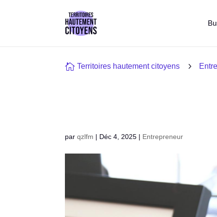
Bu

5
Territoires hautement citoyens
Entr
par
qzlfm
|
Déc 4, 2025
|
Entrepreneur