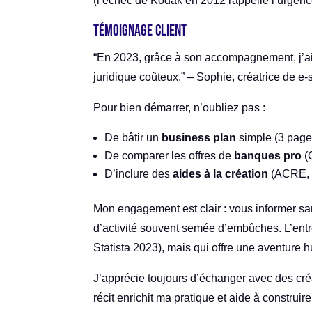
(l’échec de Kodak en 2012 rappelle l’urgenc
Témoignage client
“En 2023, grâce à son accompagnement, j’ai
juridique coûteux.” – Sophie, créatrice de e
Pour bien démarrer, n’oubliez pas :
De bâtir un
business plan
simple (3 pag
De comparer les offres de
banques pro
(
D’inclure des
aides à la création
(ACRE, p
Mon engagement est clair : vous informer sa
d’activité souvent semée d’embûches. L’entre
Statista 2023), mais qui offre une aventure
J’apprécie toujours d’échanger avec des cré
récit enrichit ma pratique et aide à constru