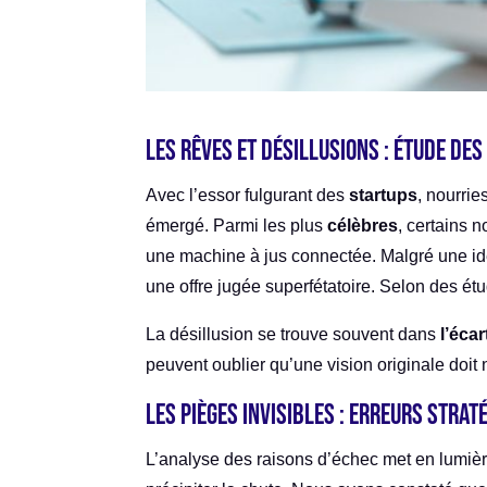
Les rêves et désillusions : Étude de
Avec l’essor fulgurant des
startups
, nourrie
émergé. Parmi les plus
célèbres
, certains
une machine à jus connectée. Malgré une id
une offre jugée superfétatoire. Selon des 
La désillusion se trouve souvent dans
l’écar
peuvent oublier qu’une vision originale doit
Les pièges invisibles : Erreurs stra
L’analyse des raisons d’échec met en lumièr