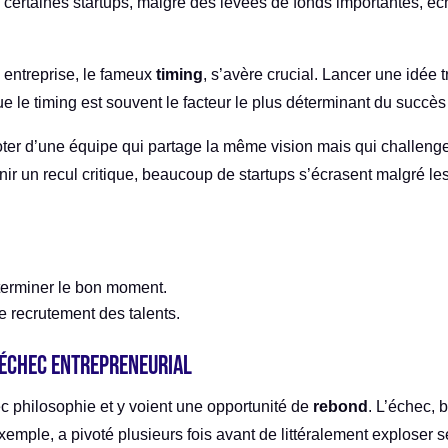
 certaines startups, malgré des levées de fonds importantes, é
 entreprise, le fameux
timing
, s’avère crucial. Lancer une idée
e le timing est souvent le facteur le plus déterminant du succès
oter d’une équipe qui partage la même vision mais qui challenge l
nir un recul critique, beaucoup de startups s’écrasent malgré l
terminer le bon moment.
e recrutement des talents.
l’échec entrepreneurial
c philosophie et y voient une opportunité de
rebond
. L’échec, 
exemple, a pivoté plusieurs fois avant de littéralement exploser 